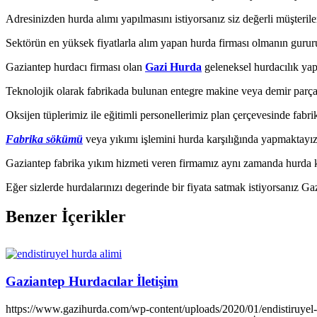
Adresinizden hurda alımı yapılmasını istiyorsanız siz değerli müşteril
Sektörün en yüksek fiyatlarla alım yapan hurda firması olmanın gururunu
Gaziantep hurdacı firması olan
Gazi Hurda
geleneksel hurdacılık ya
Teknolojik olarak fabrikada bulunan entegre makine veya demir parça
Oksijen tüplerimiz ile eğitimli personellerimiz plan çerçevesinde fab
Fabrika sökümü
veya yıkımı işlemini hurda karşılığında yapmaktayız
Gaziantep fabrika yıkım hizmeti veren firmamız aynı zamanda hurda ka
Eğer sizlerde hurdalarınızı degerinde bir fiyata satmak istiyorsanız G
Benzer İçerikler
Gaziantep Hurdacılar İletişim
https://www.gazihurda.com/wp-content/uploads/2020/01/endistiruyel-