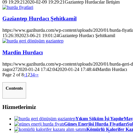
09 19:29:21
2020-02-09 19:29:21
Gaziantep Hurdacılar İletişim
Gaziantep Hurdacı Şehitkamil
https://www.gazihurda.com/wp-content/uploads/2020/01/hurda-fiyatla
15:26:39
2023-06-21 19:01:24
Gaziantep Hurdacı Şehitkamil
Mardin Hurdacı
https://www.gazihurda.com/wp-content/uploads/2020/01/hurda-geri-
zagor27
2020-01-24 17:42:04
2020-01-24 17:48:44
Mardin Hurdacı
Page 2 of 8
‹
1
2
3
4
›
»
Contents
Hizmetlerimiz
Yıkım Söküm İşi Yapılır
Mayı
Güneş Enerjisi Hurda Fiyatları
Şub
Kömürlü Kalorifer Kaz