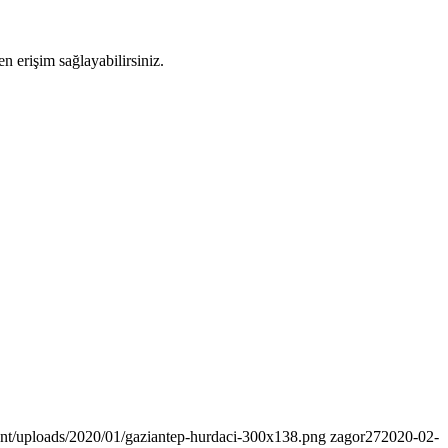
n erişim sağlayabilirsiniz.
nt/uploads/2020/01/gaziantep-hurdaci-300x138.png
zagor27
2020-02-