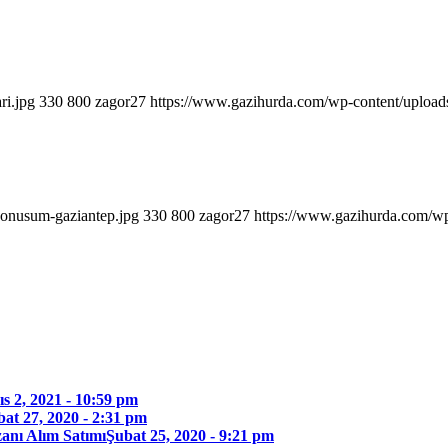
ri.jpg
330
800
zagor27
https://www.gazihurda.com/wp-content/upload
donusum-gaziantep.jpg
330
800
zagor27
https://www.gazihurda.com/wp
s 2, 2021 - 10:59 pm
at 27, 2020 - 2:31 pm
anı Alım Satımı
Şubat 25, 2020 - 9:21 pm