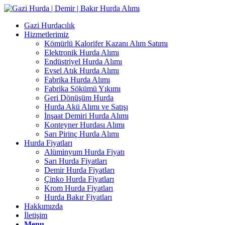
Gazi Hurdacılık
Hizmetlerimiz
Kömürlü Kalorifer Kazanı Alım Satımı
Elektronik Hurda Alımı
Endüstriyel Hurda Alımı
Evsel Atık Hurda Alımı
Fabrika Hurda Alımı
Fabrika Sökümü Yıkımı
Geri Dönüşüm Hurda
Hurda Akü Alımı ve Satışı
İnşaat Demiri Hurda Alımı
Konteyner Hurdası Alımı
Sarı Pirinç Hurda Alımı
Hurda Fiyatları
Alüminyum Hurda Fiyatı
Sarı Hurda Fiyatları
Demir Hurda Fiyatları
Çinko Hurda Fiyatları
Krom Hurda Fiyatları
Hurda Bakır Fiyatları
Hakkımızda
İletişim
Menu