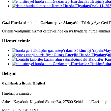
Gaziantep Hurdacılar İletişim
Şubat
Demir Hurda Fiyatları
Ocak 11, 202
Gazi Hurda
olarak tüm
Gaziantep ve Alanya’da Türkiye’ye
Geri D
Üstelik verdiğimiz hizmet çerçevesinde en iyi fiyatlarla hurda alıml
Hizmetlerimiz
Yıkım Söküm İşi Yapılır
Mayı
Güneş Enerjisi Hurda Fiyatları
Şub
Kömürlü Kalorifer Kaz
Gaziantep Hurdacılar İletişim
Şubat
İletişim
Gazi Hurdacı İletişim Bilgileri
Hurdacı Gaziantep
Adres: Kayaönü, Kayaönü Sk. no:2/a, 27500 Şehitkamil/Gaziantep
Mobil: 0539 378 37 93