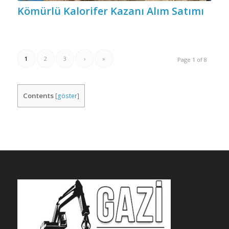
Kömürlü Kalorifer Kazanı Alım Satımı
1
2
3
›
»
Page 1 of 8
Contents
[
göster
]