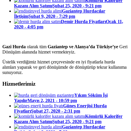
Kömürlü Kalorifer
Kazanı Alım Satımı
Şubat 25, 2020 - 9:21 pm
Gaziantep Hurdacılar
İletişim
Şubat 9, 2020 - 7:29 pm
Demir Hurda Fiyatları
Ocak 11,
2020 - 4:05 pm
Gazi Hurda
olarak tüm
Gaziantep ve Alanya’da Türkiye’ye
Geri
Dönüşüm alanında hizmet vermekteyiz.
Üstelik verdiğimiz hizmet çerçevesinde en iyi fiyatlarla hurda
alımları yaparak ve geri dönüşümde de dönüştürüp tekrar kullanıma
sunuyoruz.
Hizmetlerimiz
Yıkım Söküm İşi
Yapılır
Mayıs 2, 2021 - 10:59 pm
Güneş Enerjisi Hurda
Fiyatları
Şubat 27, 2020 - 2:31 pm
Kömürlü Kalorifer
Kazanı Alım Satımı
Şubat 25, 2020 - 9:21 pm
Gaziantep Hurdacılar