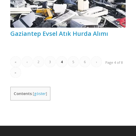
Gaziantep Evsel Atık Hurda Alımı
«
‹
2
3
4
5
6
›
Page 4 of 8
»
Contents
[
göster
]