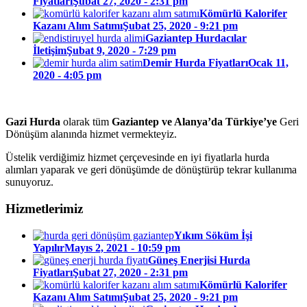
Fiyatları
Şubat 27, 2020 - 2:31 pm
Kömürlü Kalorifer
Kazanı Alım Satımı
Şubat 25, 2020 - 9:21 pm
Gaziantep Hurdacılar
İletişim
Şubat 9, 2020 - 7:29 pm
Demir Hurda Fiyatları
Ocak 11,
2020 - 4:05 pm
Gazi Hurda
olarak tüm
Gaziantep ve Alanya’da Türkiye’ye
Geri
Dönüşüm alanında hizmet vermekteyiz.
Üstelik verdiğimiz hizmet çerçevesinde en iyi fiyatlarla hurda
alımları yaparak ve geri dönüşümde de dönüştürüp tekrar kullanıma
sunuyoruz.
Hizmetlerimiz
Yıkım Söküm İşi
Yapılır
Mayıs 2, 2021 - 10:59 pm
Güneş Enerjisi Hurda
Fiyatları
Şubat 27, 2020 - 2:31 pm
Kömürlü Kalorifer
Kazanı Alım Satımı
Şubat 25, 2020 - 9:21 pm