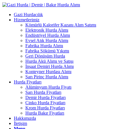
Gazi Hurdacılık
Hizmetlerimiz
Kömürlü Kalorifer Kazanı Alım Satımı
Elektronik Hurda Alımı
Endüstriyel Hurda Alımı
Evsel Atık Hurda Alımı
Fabrika Hurda Alımı
Fabrika Sökümü Yıkımı
Geri Dönüşüm Hurda
Hurda Akü Alımı ve Satışı
İnşaat Demiri Hurda Alımı
Konteyner Hurdası Alımı
Sarı Pirinç Hurda Alımı
Hurda Fiyatları
Alüminyum Hurda Fiyatı
Sarı Hurda Fiyatları
Demir Hurda Fiyatları
Çinko Hurda Fiyatları
Krom Hurda Fiyatları
Hurda Bakır Fiyatları
Hakkımızda
İletişim
Menu