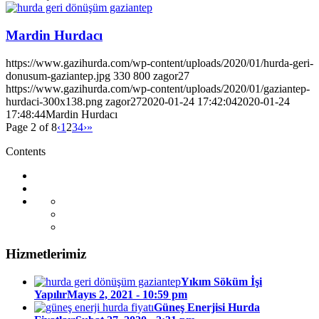
Mardin Hurdacı
https://www.gazihurda.com/wp-content/uploads/2020/01/hurda-geri-
donusum-gaziantep.jpg
330
800
zagor27
https://www.gazihurda.com/wp-content/uploads/2020/01/gaziantep-
hurdaci-300x138.png
zagor27
2020-01-24 17:42:04
2020-01-24
17:48:44
Mardin Hurdacı
Page 2 of 8
‹
1
2
3
4
›
»
Contents
Hizmetlerimiz
Yıkım Söküm İşi
Yapılır
Mayıs 2, 2021 - 10:59 pm
Güneş Enerjisi Hurda