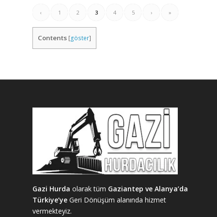
‹
1
2
3
4
5
›
»
Contents
[
göster
]
Gazi Hurda
olarak tüm
Gaziantep ve Alanya’da
Türkiye’ye
Geri Dönüşüm alanında hizmet
vermekteyiz.