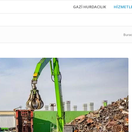
GAZI HURDACILIK
HIZMETL
Burad