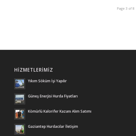
Page 3 of 8
HIZMETLERIMIZ
Yıkım Söküm İşi Yapılır
Güneş Enerjisi Hurda Fiyatları
Kömürlü Kalorifer Kazanı Alım Satımı
Gaziantep Hurdacılar İletişim