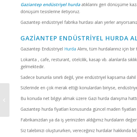
Gaziantep
endüstriyel hurda
atıklarını geri dönüşüme kaz
dönüşüm tesislerine iletiyoruz.
Gaziantep endüstriyel fabrika hurdası alan yerler arıyorsanı
GAZIANTEP ENDÜSTRIYEL HURDA AL
Gaziantep Endüstriyel
Hurda
Alımı, tüm hurdalarınız için bir
Lokanta , cafe, resturant, otelcilik, kasap vb. alanlarda sıklık
gelmektedir.
Sadece bununla sınırlı değil, yine endüstriyel kapsama dahil
Sizlerinde en çok merak ettiği konulardan biriyse, endüstriyel 
Bu konuda net bilgiyi almak üzere Gazi hurda danışma hattını
Krom Hurda Fiyatları
Gaziantep hurda fiyatları konusunda güncel maden fiyatlar
Fabrikanızdan ya da iş yerinizden aldığımız hurdaların değer
Siz talebinizi oluştururken, vereceğiniz hurdalar hakkında bilgi