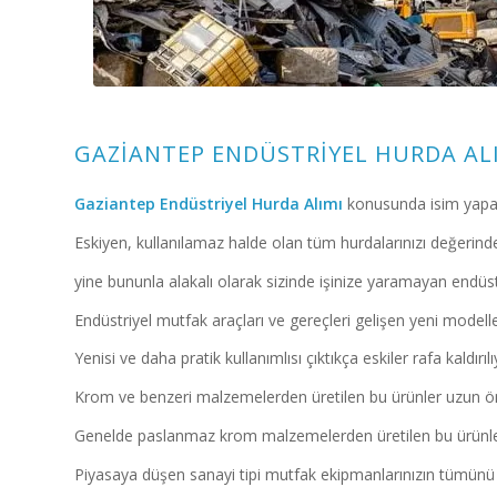
GAZIANTEP ENDÜSTRIYEL HURDA AL
Gaziantep Endüstriyel Hurda Alımı
konusunda isim yapan
Eskiyen, kullanılamaz halde olan tüm hurdalarınızı değerinde 
yine bununla alakalı olarak sizinde işinize yaramayan endüstr
Endüstriyel mutfak araçları ve gereçleri gelişen yeni modelle
Yenisi ve daha pratik kullanımlısı çıktıkça eskiler rafa kaldırılı
Krom ve benzeri malzemelerden üretilen bu ürünler uzun ö
Genelde paslanmaz krom malzemelerden üretilen bu ürünleri
Piyasaya düşen sanayi tipi mutfak ekipmanlarınızın tümünü s