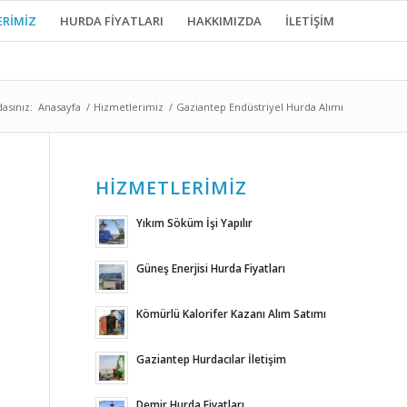
ERIMIZ
HURDA FIYATLARI
HAKKIMIZDA
İLETIŞIM
asınız:
Anasayfa
/
Hizmetlerimiz
/
Gaziantep Endüstriyel Hurda Alımı
HIZMETLERIMIZ
Yıkım Söküm İşi Yapılır
Güneş Enerjisi Hurda Fiyatları
Kömürlü Kalorifer Kazanı Alım Satımı
Gaziantep Hurdacılar İletişim
Demir Hurda Fiyatları