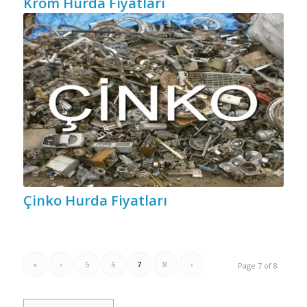
Krom Hurda Fiyatları
Çinko Hurda Fiyatları
«
‹
5
6
7
8
›
Page 7 of 8