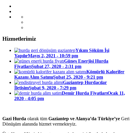
Hizmetlerimiz
Yıkım Söküm İşi
Yapılır
Mayıs 2, 2021 - 10:59 pm
Güneş Enerjisi Hurda
Fiyatları
Şubat 27, 2020 - 2:31 pm
Kömürlü Kalorifer
Kazanı Alım Satımı
Şubat 25, 2020 - 9:21 pm
Gaziantep Hurdacılar
İletişim
Şubat 9, 2020 - 7:29 pm
Demir Hurda Fiyatları
Ocak 11,
2020 - 4:05 pm
Gazi Hurda
olarak tüm
Gaziantep ve Alanya’da Türkiye’ye
Geri
Dönüşüm alanında hizmet vermekteyiz.