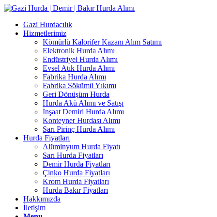
Gazi Hurdacılık
Hizmetlerimiz
Kömürlü Kalorifer Kazanı Alım Satımı
Elektronik Hurda Alımı
Endüstriyel Hurda Alımı
Evsel Atık Hurda Alımı
Fabrika Hurda Alımı
Fabrika Sökümü Yıkımı
Geri Dönüşüm Hurda
Hurda Akü Alımı ve Satışı
İnşaat Demiri Hurda Alımı
Konteyner Hurdası Alımı
Sarı Pirinç Hurda Alımı
Hurda Fiyatları
Alüminyum Hurda Fiyatı
Sarı Hurda Fiyatları
Demir Hurda Fiyatları
Çinko Hurda Fiyatları
Krom Hurda Fiyatları
Hurda Bakır Fiyatları
Hakkımızda
İletişim
Menu