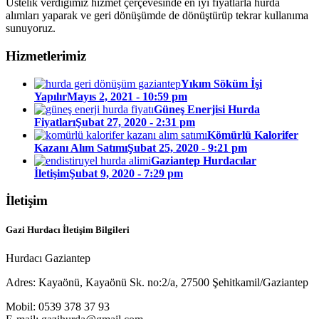
Üstelik verdiğimiz hizmet çerçevesinde en iyi fiyatlarla hurda
alımları yaparak ve geri dönüşümde de dönüştürüp tekrar kullanıma
sunuyoruz.
Hizmetlerimiz
Yıkım Söküm İşi
Yapılır
Mayıs 2, 2021 - 10:59 pm
Güneş Enerjisi Hurda
Fiyatları
Şubat 27, 2020 - 2:31 pm
Kömürlü Kalorifer
Kazanı Alım Satımı
Şubat 25, 2020 - 9:21 pm
Gaziantep Hurdacılar
İletişim
Şubat 9, 2020 - 7:29 pm
İletişim
Gazi Hurdacı İletişim Bilgileri
Hurdacı Gaziantep
Adres: Kayaönü, Kayaönü Sk. no:2/a, 27500 Şehitkamil/Gaziantep
Mobil: 0539 378 37 93